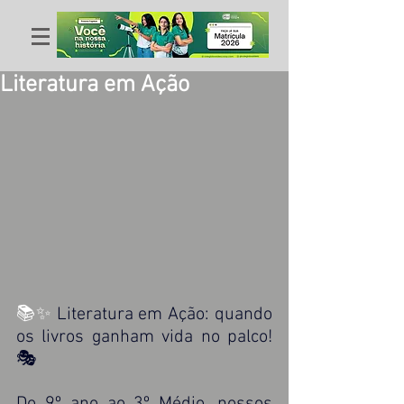
Literatura em Ação
📚✨
 Literatura em Ação: quando 
os livros ganham vida no palco! 
🎭
Do 9º ano ao 3º Médio, nossos 