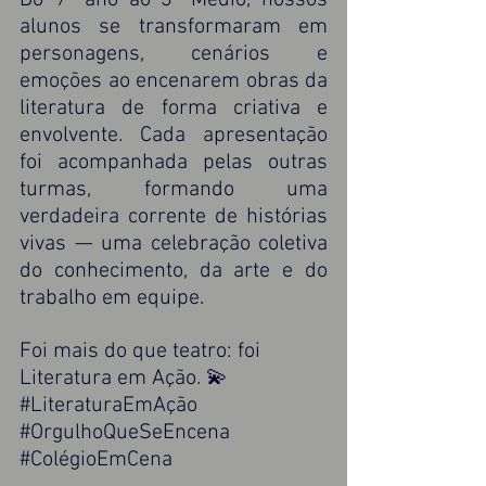
alunos se transformaram em 
personagens, cenários e 
emoções ao encenarem obras da 
literatura de forma criativa e 
envolvente. Cada apresentação 
foi acompanhada pelas outras 
turmas, formando uma 
verdadeira corrente de histórias 
vivas — uma celebração coletiva 
do conhecimento, da arte e do 
trabalho em equipe.
Foi mais do que teatro: foi 
Literatura em Ação. 💫
#LiteraturaEmAção
#OrgulhoQueSeEncena
#ColégioEmCena